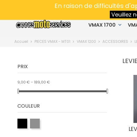
Spécialiste en préparation VMAX & MT01
- 
En raison de difficultés d
Veuillez
VMAX 1700
VM
keyboard_arrow_down
Accueil
PIECES VMAX - MT01
VMAX 1200
ACCESSOIRES
L
LEVI
PRIX
9,00 € - 189,00 €
COULEUR
LE