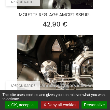
APERÇU RAPIDE
MOLETTE REGLAGE AMORTISSEUR...
Prix
42,90 €
APERÇU RAPIDE
This site uses cookies and gives you control over what you want
CACHES AXE BRAS OSCILLANT...
to activate
OK, accept all
Deny all cookies
Personalize
Prix
54,00 €