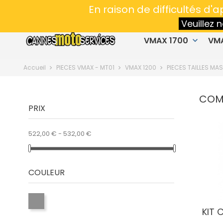
Spécialiste en préparation VMAX & MT01
- 
En raison de difficultés d
Veuillez
VMAX 1700
VM
keyboard_arrow_down
Accueil
PIECES VMAX - MT01
VMAX 1200
PIECES TAILLES MA
COM
PRIX
522,00 € - 532,00 €
COULEUR
KIT 