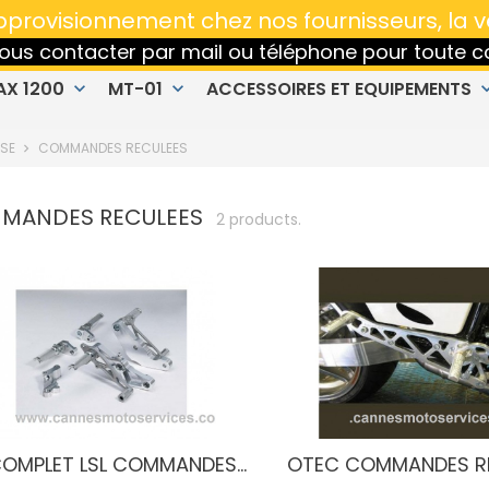
Réparation, Vente et Entretien MOTO toutes marq
'approvisionnement chez nos fournisseurs, la 
 nous contacter par mail ou téléphone pour tout
AX 1200
MT-01
ACCESSOIRES ET EQUIPEMENTS
keyboard_arrow_down
keyboard_arrow_down
keyboard_ar
SSE
COMMANDES RECULEES
MANDES RECULEES
2 products.
COMPLET LSL COMMANDES...
OTEC COMMANDES REC