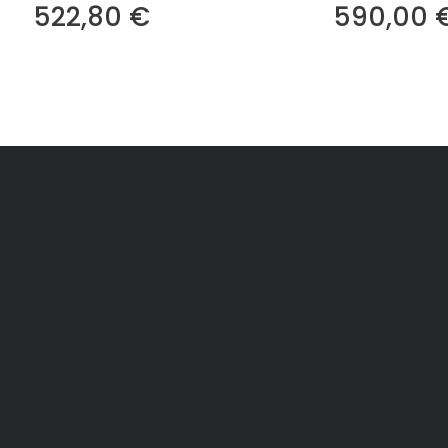
Prix
522,80 €
590,00 
Livraison et paiement
Informations pe
oduits
Mentions légales
Commandes
s
Conditions d'utilisation
Avoirs
Protection des données
Adresses
personnelles
Contactez-nous
Plan du site