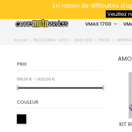
Spécialiste en préparation VMAX & MT01
- 
En raison de difficultés d
Veuillez
VMAX 1700
VM
keyboard_arrow_down
Accueil
PIECES VMAX - MT01
VMAX 1200
PIECES
AMORTI
AMO
PRIX
158,00 € - 1 620,00 €
COULEUR
KIT 