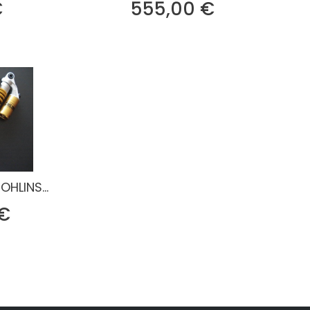
Prix
Prix
€
555,00 €
HLINS...
Prix
 €