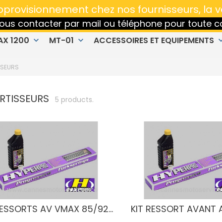
Réparation, Vente et Entretien MOTO toutes marq
'approvisionnement chez nos fournisseurs, la 
 nous contacter par mail ou téléphone pour tout
AX 1200
MT-01
ACCESSOIRES ET EQUIPEMENTS
keyboard_arrow_down
keyboard_arrow_down
keyboard_ar
SSEURS
RTISSEURS
5 products.
RESSORTS AV VMAX 85/92...
KIT RESSORT AVANT A 