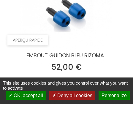
APERÇU RAPIDE
EMBOUT GUIDON BLEU RIZOMA...
Prix
52,00 €
This site uses cookies and gives you control over what you want
to activate
OK, accept all
Deny all cookies
Personalize