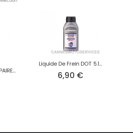
élection
Liquide De Frein DOT 5.1...
IRE...
Prix
6,90 €
rix