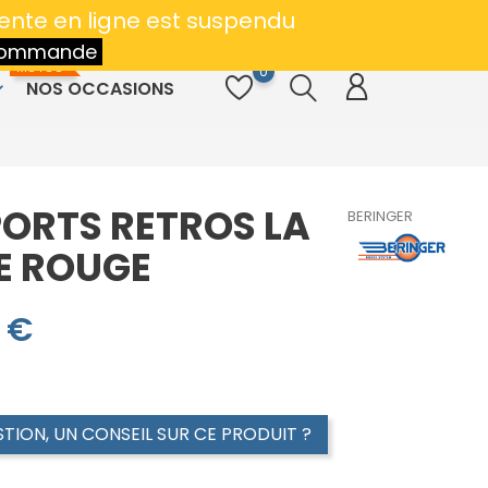
ues -
Besoin d'aide ?
04
.
93.46.26.76
vente en ligne est suspendu
Contact
e commande
MOTOS
0
NOS OCCASIONS
row_down
ORTS RETROS LA
BERINGER
E ROUGE
 €
TROS LA PAIRE ROUGE
TION, UN CONSEIL SUR CE PRODUIT ?