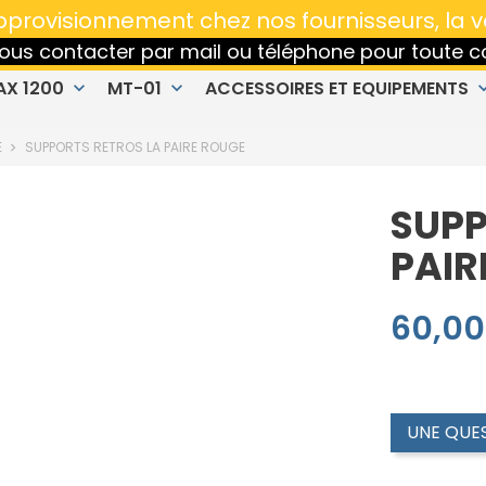
Réparation, Vente et Entretien MOTO toutes marq
'approvisionnement chez nos fournisseurs, la 
 nous contacter par mail ou téléphone pour tout
AX 1200
MT-01
ACCESSOIRES ET EQUIPEMENTS
keyboard_arrow_down
keyboard_arrow_down
keyboard_ar
E
SUPPORTS RETROS LA PAIRE ROUGE
SUPP
PAIR
60,00
SUPPORTS RE
UNE QUES