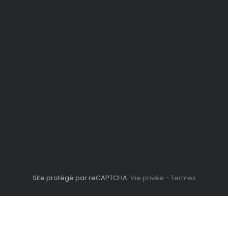
Livraison et paiement
Informations pe
oduits
Mentions légales
Commandes
s
Conditions d'utilisation
Avoirs
Protection des données
Adresses
personnelles
Contactez-nous
Plan du site
Vie privée
Termes
Site protégé par reCAPTCHA.
-