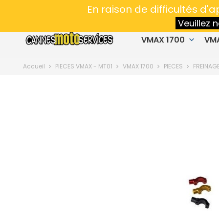
Spécialiste en préparation VMAX & MT01
- 
En raison de difficultés d
Veuillez
VMAX 1700
VM
keyboard_arrow_down
Accueil
PIECES VMAX - MT01
VMAX 1700
PIECES
FREINAG