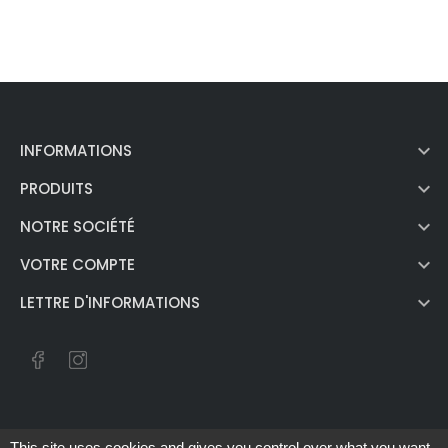

INFORMATIONS

PRODUITS

NOTRE SOCIÉTÉ

VOTRE COMPTE

LETTRE D'INFORMATIONS
Vie privée
Termes
Site protégé par reCAPTCHA.
-
This site uses cookies and gives you control over what you want